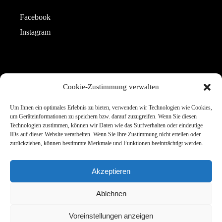
Facebook
Instagram
CONTACT
Cookie-Zustimmung verwalten
Telefon: +49 151 42615649
Um Ihnen ein optimales Erlebnis zu bieten, verwenden wir Technologien wie Cookies,
um Geräteinformationen zu speichern bzw. darauf zuzugreifen. Wenn Sie diesen
E-Mail: info@estherpeter.de
Technologien zustimmen, können wir Daten wie das Surfverhalten oder eindeutige
IDs auf dieser Website verarbeiten. Wenn Sie Ihre Zustimmung nicht erteilen oder
zurückziehen, können bestimmte Merkmale und Funktionen beeinträchtigt werden.
Akzeptieren
Ablehnen
Voreinstellungen anzeigen
© Esther Peter 2023 · Design by
IUHASZ GmbH