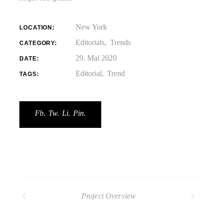
New York
LOCATION:
Editorials
Trends
CATEGORY:
29. Mai 2020
DATE:
Editorial
Trend
TAGS:
Fb.
Tw.
Li.
Pin.
Project Overview