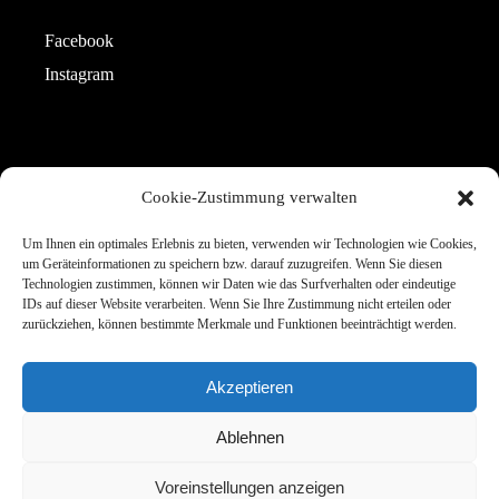
Facebook
Instagram
CONTACT
Cookie-Zustimmung verwalten
Telefon: +49 151 42615649
Um Ihnen ein optimales Erlebnis zu bieten, verwenden wir Technologien wie Cookies,
um Geräteinformationen zu speichern bzw. darauf zuzugreifen. Wenn Sie diesen
E-Mail: info@estherpeter.de
Technologien zustimmen, können wir Daten wie das Surfverhalten oder eindeutige
IDs auf dieser Website verarbeiten. Wenn Sie Ihre Zustimmung nicht erteilen oder
zurückziehen, können bestimmte Merkmale und Funktionen beeinträchtigt werden.
Akzeptieren
Ablehnen
Voreinstellungen anzeigen
© Esther Peter 2023 · Design by
IUHASZ GmbH