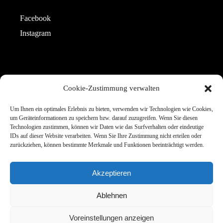
Facebook
Instagram
CONTACT
Cookie-Zustimmung verwalten
Telefon: +49 151 42615649
Um Ihnen ein optimales Erlebnis zu bieten, verwenden wir Technologien wie Cookies,
um Geräteinformationen zu speichern bzw. darauf zuzugreifen. Wenn Sie diesen
E-Mail: info@estherpeter.de
Technologien zustimmen, können wir Daten wie das Surfverhalten oder eindeutige
IDs auf dieser Website verarbeiten. Wenn Sie Ihre Zustimmung nicht erteilen oder
zurückziehen, können bestimmte Merkmale und Funktionen beeinträchtigt werden.
Akzeptieren
Ablehnen
Voreinstellungen anzeigen
© Esther Peter 2023 · Design by
IUHASZ GmbH